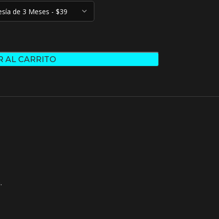
R AL CARRITO
.