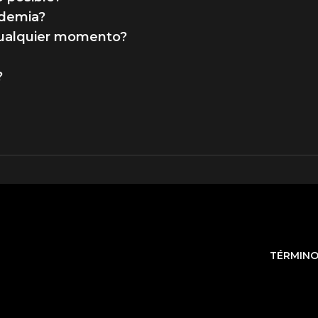
ademia?
cualquier momento?
?
TÉRMIN