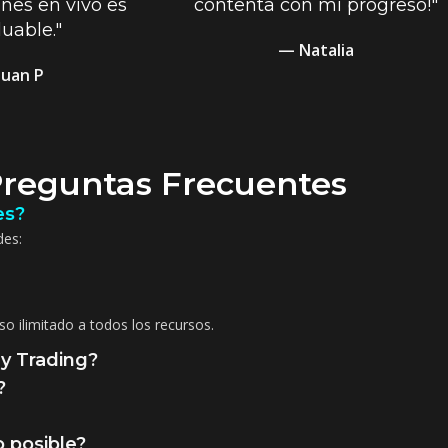
ones en vivo es
contenta con mi progreso!"
luable."
— Natalia
Juan P
reguntas Frecuentes
es?
des:
so ilimitado a todos los recursos.
y Trading?
?
 posible?