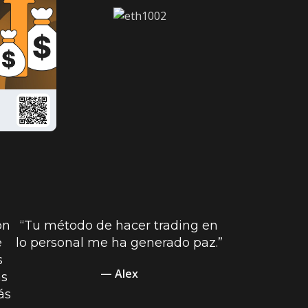
on
“Tu método de hacer trading en
e
lo personal me ha generado paz.”
s
— Alex
ás
ás