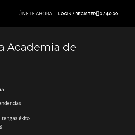
ÚNETE AHORA
LOGIN / REGISTER
0
/
$
0.00
la Academia de
ía
endencias
 tengas éxito
ng