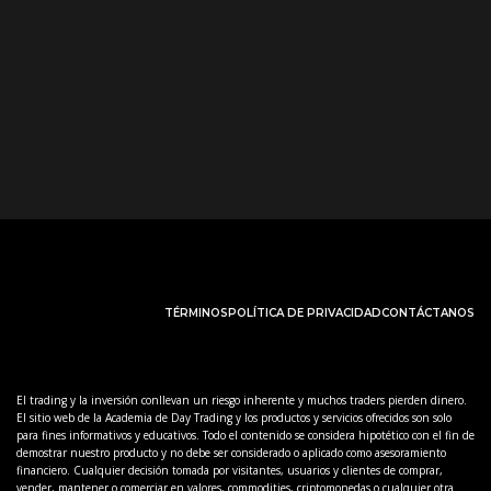
TÉRMINOS
POLÍTICA DE PRIVACIDAD
CONTÁCTANOS
El trading y la inversión conllevan un riesgo inherente y muchos traders pierden dinero.
El sitio web de la Academia de Day Trading y los productos y servicios ofrecidos son solo
para fines informativos y educativos. Todo el contenido se considera hipotético con el fin de
demostrar nuestro producto y no debe ser considerado o aplicado como asesoramiento
financiero. Cualquier decisión tomada por visitantes, usuarios y clientes de comprar,
vender, mantener o comerciar en valores, commodities, criptomonedas o cualquier otra